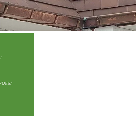
u
kbaar