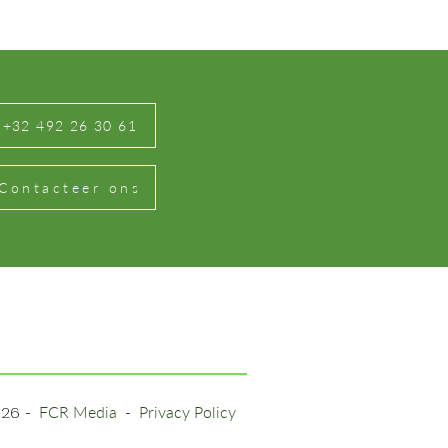
+32 492 26 30 61
Contacteer ons
026
-
FCR Media
-
Privacy Policy