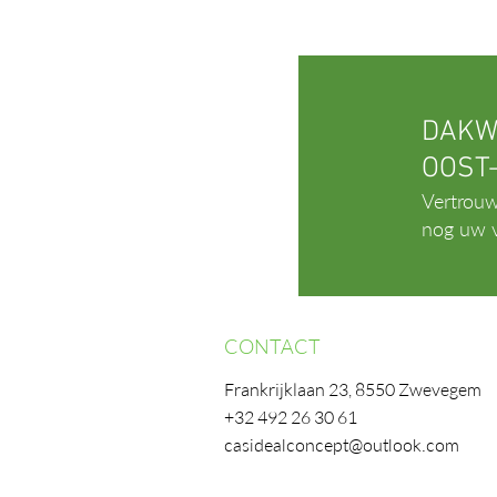
DAKW
OOST
Vertrouw
nog uw v
CONTACT
Frankrijklaan 23, 8550 Zwevegem
+32 492 26 30 61
casidealconcept@outlook.com