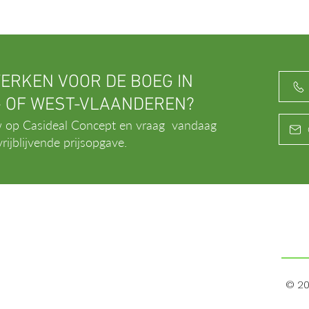
ERKEN VOOR DE BOEG IN
- OF WEST-VLAANDEREN?
 op Casideal Concept en vraag vandaag
rijblijvende prijsopgave.
© 2