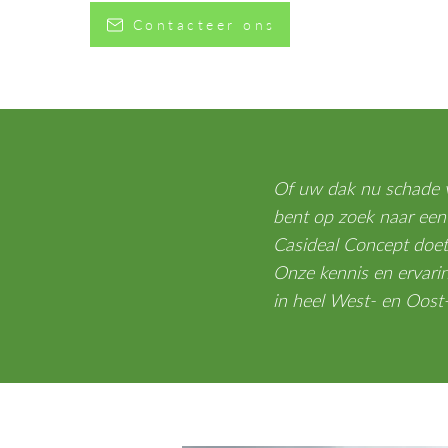
Contacteer ons
Of uw dak nu schade v
bent op zoek naar een
Casideal Concept doet 
Onze kennis en ervari
in heel West- en Oos