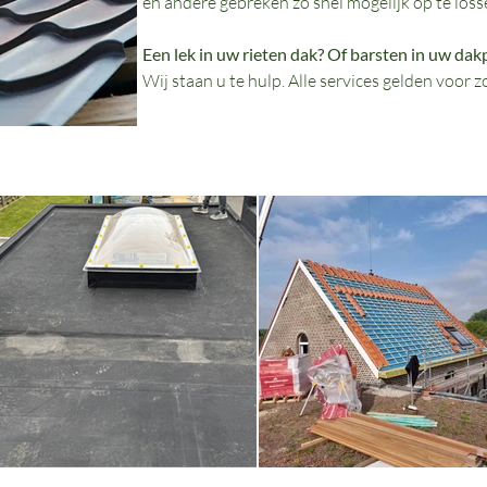
en andere gebreken zo snel mogelijk op te loss
Een lek in uw rieten dak? Of barsten in uw da
Wij staan u te hulp. Alle services gelden voor z