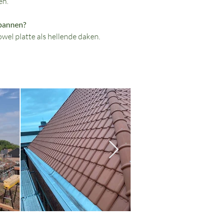
en.
kpannen?
owel platte als hellende daken.